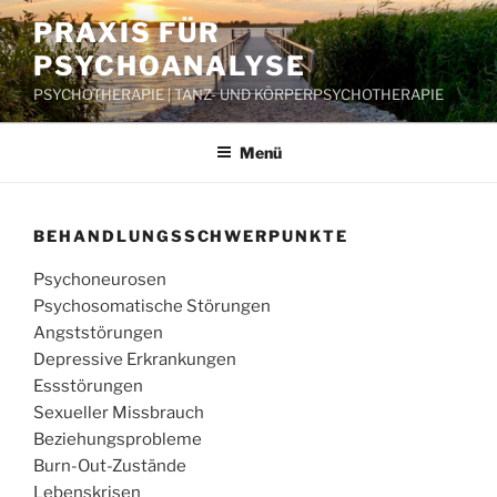
Zum
PRAXIS FÜR
Inhalt
PSYCHOANALYSE
springen
PSYCHOTHERAPIE | TANZ- UND KÖRPERPSYCHOTHERAPIE
Menü
BEHANDLUNGSSCHWERPUNKTE
Psychoneurosen
Psychosomatische Störungen
Angststörungen
Depressive Erkrankungen
Essstörungen
Sexueller Missbrauch
Beziehungsprobleme
Burn-Out-Zustände
Lebenskrisen